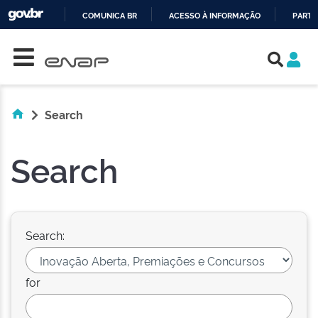
COMUNICA BR
ACESSO À INFORMAÇÃO
PARTI
Skip navigation
IR
PARA
O
CONTEÚDO
Search
Search
Search:
for