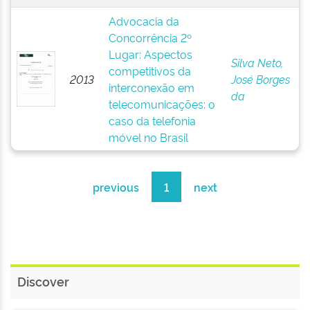
Advocacia da
Concorrência 2º
Lugar: Aspectos
Silva Neto,
competitivos da
2013
José Borges
interconexão em
da
telecomunicações: o
caso da telefonia
móvel no Brasil
previous
1
next
Discover