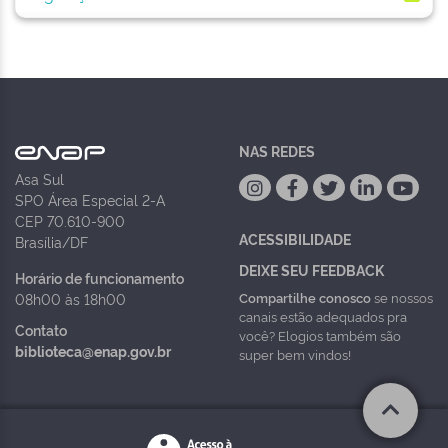
NAS REDES
Asa Sul
SPO Área Especial 2-A
CEP 70.610-900
ACESSIBILIDADE
Brasília/DF
DEIXE SEU FEEDBACK
Horário de funcionamento
Compartilhe conosco
se nossos
08h00 às 18h00
canais estão adequados pra
Contato
você? Elogios também são
biblioteca@enap.gov.br
super bem vindos!