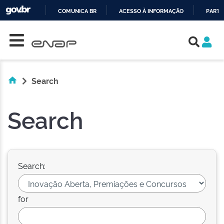
COMUNICA BR
ACESSO À INFORMAÇÃO
PARTI
Skip navigation
IR
PARA
O
CONTEÚDO
Search
Search
Search:
for