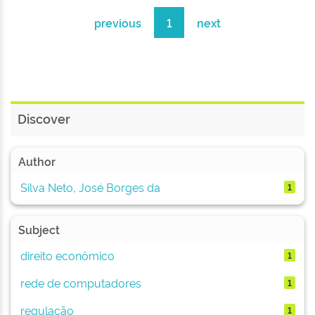
previous
1
next
Discover
Author
Silva Neto, José Borges da
1
Subject
direito econômico
1
rede de computadores
1
regulação
1