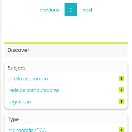
previous
1
next
Discover
Subject
direito econômico
1
rede de computadores
1
regulação
1
Type
Monografia/TCC
1