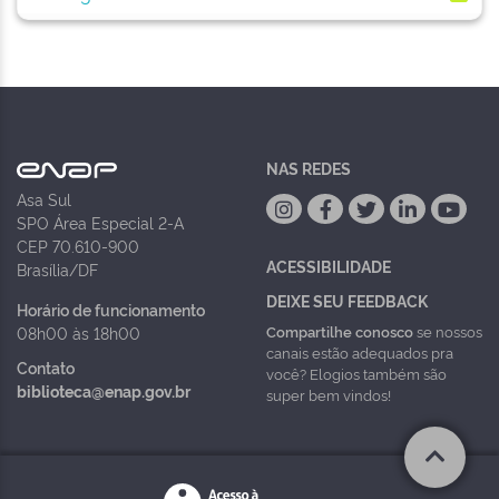
NAS REDES
Asa Sul
SPO Área Especial 2-A
CEP 70.610-900
ACESSIBILIDADE
Brasília/DF
DEIXE SEU FEEDBACK
Horário de funcionamento
Compartilhe conosco
se nossos
08h00 às 18h00
canais estão adequados pra
Contato
você? Elogios também são
biblioteca@enap.gov.br
super bem vindos!