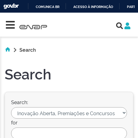
COMUNICA BR
ACESSO À INFORMAÇÃO
PARTI
Skip navigation
IR
PARA
O
CONTEÚDO
Search
Search
Search:
for