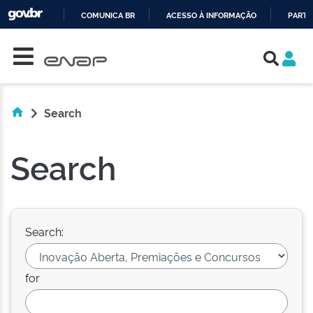
COMUNICA BR
ACESSO À INFORMAÇÃO
PARTI
Skip navigation
IR
PARA
O
CONTEÚDO
Search
Search
Search:
for