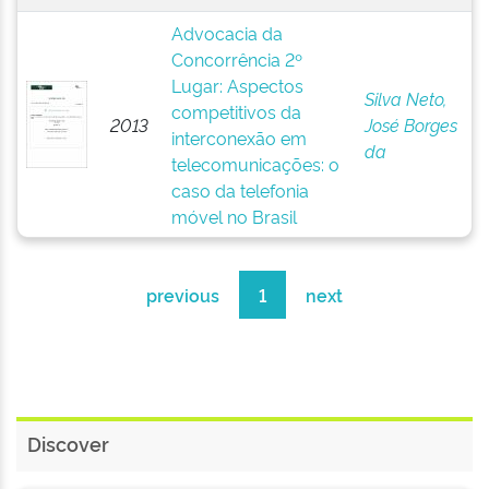
Advocacia da
Concorrência 2º
Lugar: Aspectos
Silva Neto,
competitivos da
2013
José Borges
interconexão em
da
telecomunicações: o
caso da telefonia
móvel no Brasil
previous
1
next
Discover