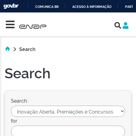
COMUNICA BR
ACESSO À INFORMAÇÃO
PARTI
Skip navigation
IR
PARA
O
CONTEÚDO
Search
Search
Search:
for