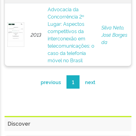
Advocacia da
Concorrência 2º
Lugar: Aspectos
Silva Neto,
competitivos da
2013
José Borges
interconexão em
da
telecomunicações: o
caso da telefonia
móvel no Brasil
previous
1
next
Discover