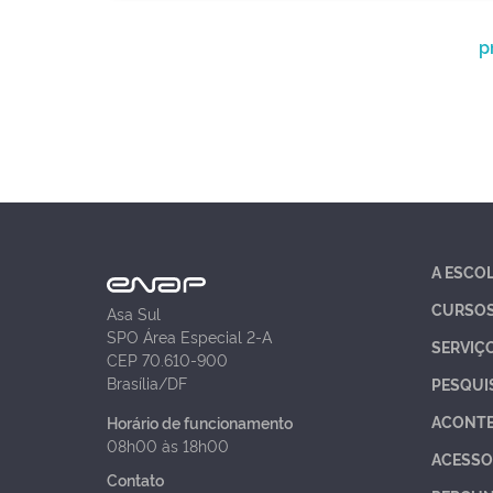
p
A ESCO
CURSO
Asa Sul
SPO Área Especial 2-A
SERVIÇ
CEP 70.610-900
Brasília/DF
PESQUI
ACONT
Horário de funcionamento
08h00 às 18h00
ACESSO
Contato