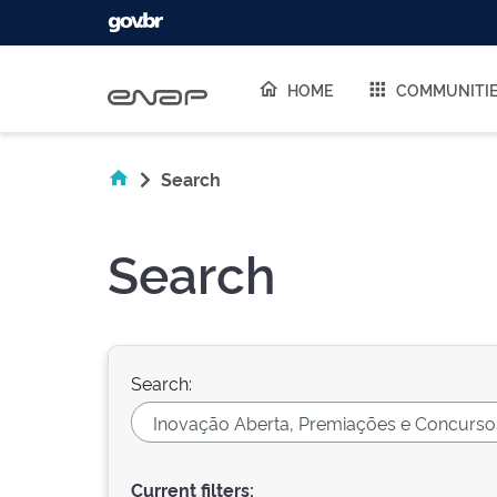
Skip navigation
HOME
COMMUNITI
Search
Search
Search:
Current filters: