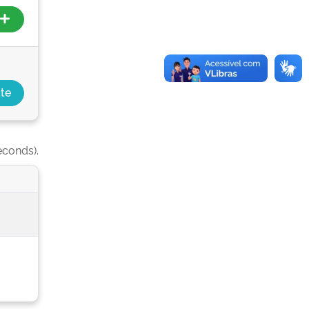
econds).