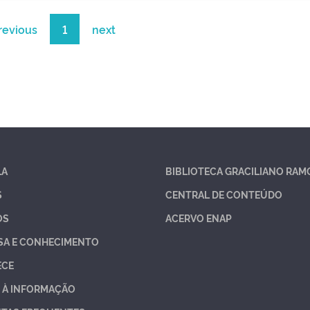
revious
1
next
LA
BIBLIOTECA GRACILIANO RAM
S
CENTRAL DE CONTEÚDO
OS
ACERVO ENAP
SA E CONHECIMENTO
ECE
 À INFORMAÇÃO