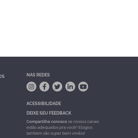
NAS REDES
OS
ACESSIBILIDADE
DEIXE SEU FEEDBACK
Compartilhe conosco
se nossos canais
estão adequados pra você? Elogios
também são super bem vindos!