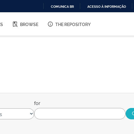
COMUNICA BR
ACESSO À INFORMAÇÃO
IR
PARA
ES
BROWSE
THE REPOSITORY
O
CONTEÚDO
for