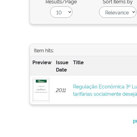
Results/Page
Sort items by
Item hits:
Preview
Issue
Title
Date
Regulação Econômica 3º Lug
2011
tarifárias socialmente desej
p