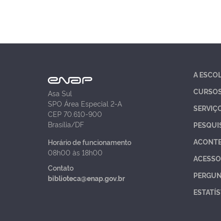
A ESCO
CURSO
Asa Sul
SPO Área Especial 2-A
SERVIÇ
CEP 70.610-900
Brasília/DF
PESQUI
ACONT
Horário de funcionamento
08h00 às 18h00
ACESSO
Contato
PERGUN
biblioteca@enap.gov.br
ESTATÍS