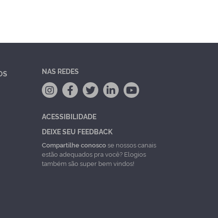
NAS REDES
OS
ACESSIBILIDADE
DEIXE SEU FEEDBACK
Compartilhe conosco
se nossos canais
estão adequados pra você? Elogios
também são super bem vindos!