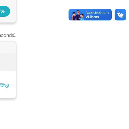
econds).
lling