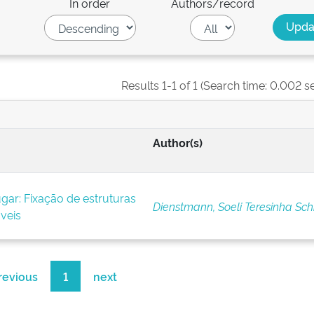
In order
Authors/record
Results 1-1 of 1 (Search time: 0.002 s
Author(s)
ar: Fixação de estruturas
Dienstmann, Soeli Teresinha Schi
áveis
revious
1
next