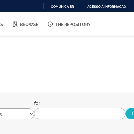
COMUNICA BR
ACESSO À INFORMAÇÃO
IR
PARA
ES
BROWSE
THE REPOSITORY
O
CONTEÚDO
for