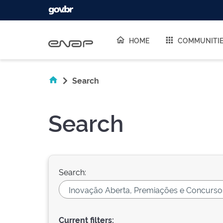
Skip navigation
HOME
COMMUNITI
Search
Search
Search:
Current filters: