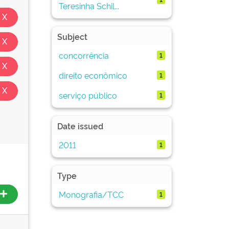
Teresinha Schil...
Subject
concorrência
1
direito econômico
1
serviço público
1
Date issued
2011
1
Type
Monografia/TCC
1