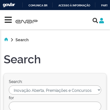
COMUNICA BR
ACESSO À INFORMAÇÃO
PARTI
Skip navigation
IR
PARA
O
CONTEÚDO
Search
Search
Search:
for