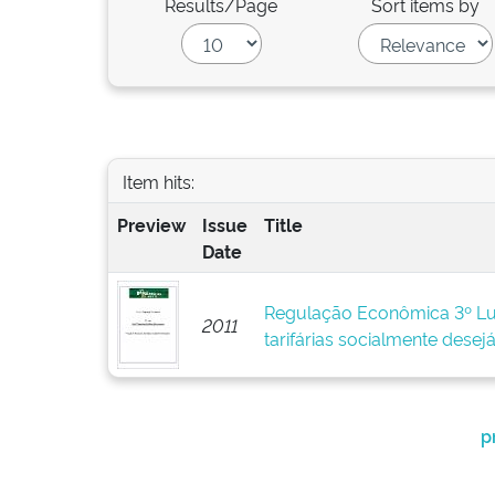
Results/Page
Sort items by
Item hits:
Preview
Issue
Title
Date
Regulação Econômica 3º Lug
2011
tarifárias socialmente desej
p