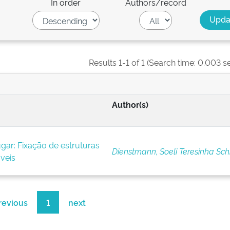
In order
Authors/record
Results 1-1 of 1 (Search time: 0.003 s
Author(s)
ar: Fixação de estruturas
Dienstmann, Soeli Teresinha Schi
áveis
revious
1
next