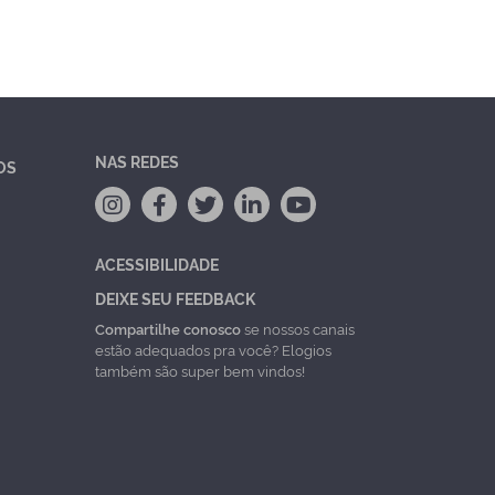
NAS REDES
OS
ACESSIBILIDADE
DEIXE SEU FEEDBACK
Compartilhe conosco
se nossos canais
estão adequados pra você? Elogios
também são super bem vindos!