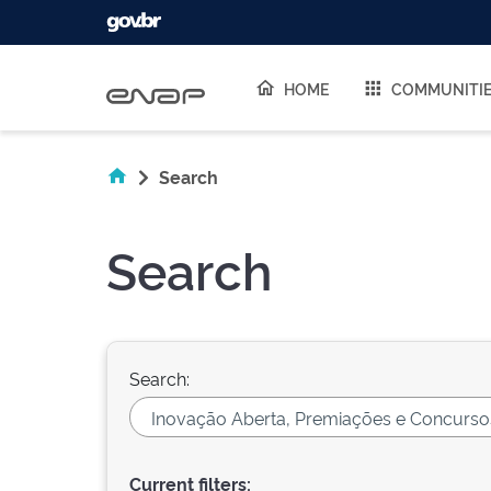
Skip navigation
HOME
COMMUNITI
Search
Search
Search:
Current filters: