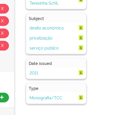
Teresinha Schil...
Subject
direito econômico
1
privatização
1
serviço público
1
Date issued
2011
1
Type
Monografia/TCC
1