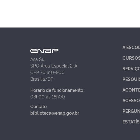
A ESCO
CURSO
Asa Sul
SPO Área Especial 2-A
SERVIÇ
CEP 70.610-900
Brasília/DF
PESQUI
ACONT
Horário de funcionamento
08h00 às 18h00
ACESSO
Contato
PERGUN
biblioteca@enap.gov.br
ESTATÍS