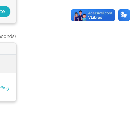
econds).
lling