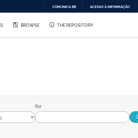
COMUNICA BR
ACESSO À INFORMAÇÃO
IR
PARA
ES
BROWSE
THE REPOSITORY
O
CONTEÚDO
for