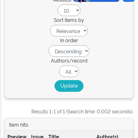
Sort items by
In order
Authors/record
Results 1-1 of 1 (Search time: 0.002 seconds).
Item hits:
Preview
Issue
Title
Author(s)