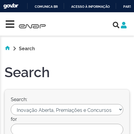
COMUNICA BR
ACESSO À INFORMAÇÃO
PARTI
Skip navigation
IR
PARA
O
CONTEÚDO
Search
Search
Search:
for