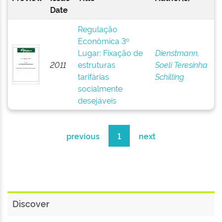
Date
Regulação
Econômica 3º
Lugar: Fixação de
Dienstmann,
2011
estruturas
Soeli Teresinha
tarifárias
Schilling
socialmente
desejáveis
previous
1
next
Discover