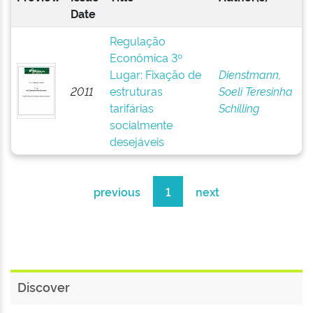
Date
Regulação
Econômica 3º
Lugar: Fixação de
Dienstmann,
2011
estruturas
Soeli Teresinha
tarifárias
Schilling
socialmente
desejáveis
previous
1
next
Discover