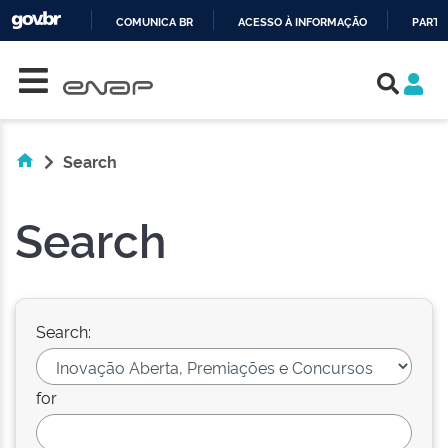
COMUNICA BR
ACESSO À INFORMAÇÃO
PARTI
Skip navigation
IR
PARA
O
CONTEÚDO
Search
Search
Search:
for