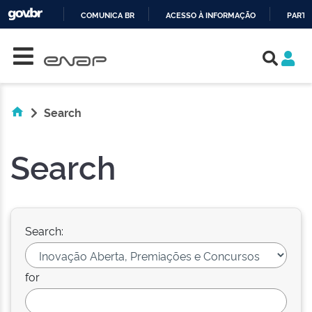
COMUNICA BR
ACESSO À INFORMAÇÃO
PARTI
Skip navigation
IR
PARA
O
CONTEÚDO
Search
Search
Search:
for