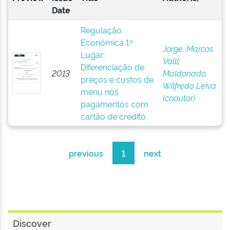
Date
Regulação
Econômica 1º
Jorge, Marcos
Lugar:
Valli
;
Diferenciação de
2013
Maldonado,
preços e custos de
Wilfredo Leiva
menu nos
(coautor)
pagamentos com
cartão de crédito
previous
1
next
Discover