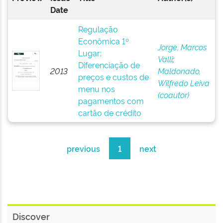
Date
Regulação
Econômica 1º
Jorge, Marcos
Lugar:
Valli
;
Diferenciação de
2013
Maldonado,
preços e custos de
Wilfredo Leiva
menu nos
(coautor)
pagamentos com
cartão de crédito
previous
1
next
Discover