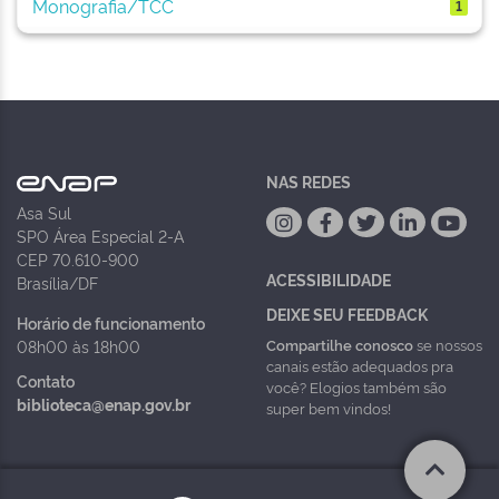
Monografia/TCC
1
NAS REDES
Asa Sul
SPO Área Especial 2-A
CEP 70.610-900
ACESSIBILIDADE
Brasília/DF
DEIXE SEU FEEDBACK
Horário de funcionamento
Compartilhe conosco
se nossos
08h00 às 18h00
canais estão adequados pra
Contato
você? Elogios também são
biblioteca@enap.gov.br
super bem vindos!