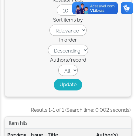
Sort items by
In order
Authors/record
Results 1-1 of 1 (Search time: 0.002 seconds).
Item hits:
Preview
Issue
Title
Author(s)