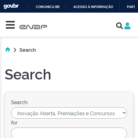
COMUNICA BR
ACESSO À INFORMAÇÃO
PARTI
Skip navigation
IR
PARA
O
CONTEÚDO
Search
Search
Search:
for