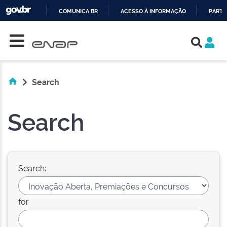
COMUNICA BR
ACESSO À INFORMAÇÃO
PARTI
Skip navigation
IR
PARA
O
CONTEÚDO
Search
Search
Search:
for