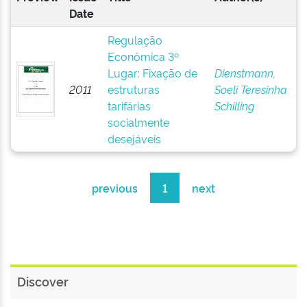
Date
Regulação
Econômica 3º
Lugar: Fixação de
Dienstmann,
2011
estruturas
Soeli Teresinha
tarifárias
Schilling
socialmente
desejáveis
previous
1
next
Discover