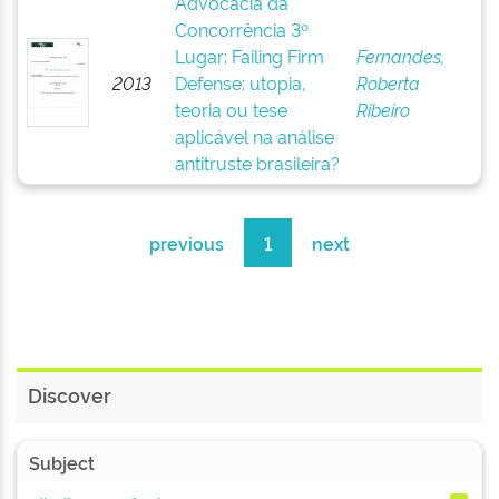
Advocacia da
Concorrência 3º
Lugar: Failing Firm
Fernandes,
2013
Defense: utopia,
Roberta
teoria ou tese
Ribeiro
aplicável na análise
antitruste brasileira?
previous
1
next
Discover
Subject