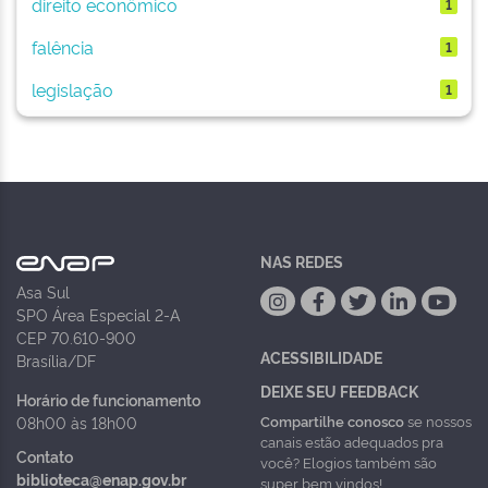
direito econômico
1
falência
1
legislação
1
NAS REDES
Asa Sul
SPO Área Especial 2-A
CEP 70.610-900
ACESSIBILIDADE
Brasília/DF
DEIXE SEU FEEDBACK
Horário de funcionamento
Compartilhe conosco
se nossos
08h00 às 18h00
canais estão adequados pra
Contato
você? Elogios também são
biblioteca@enap.gov.br
super bem vindos!