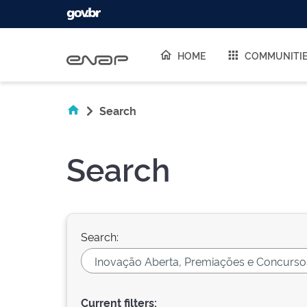
Skip navigation
HOME
COMMUNITI
Search
Search
Search:
Current filters: