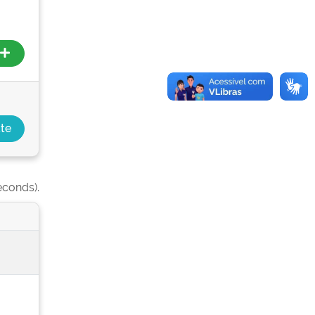
econds).