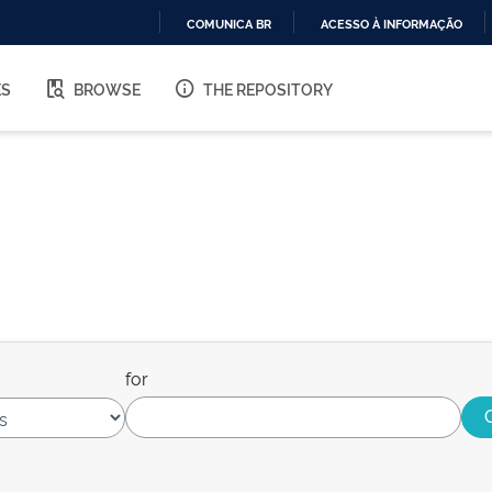
COMUNICA BR
ACESSO À INFORMAÇÃO
IR
PARA
ES
BROWSE
THE REPOSITORY
O
CONTEÚDO
for