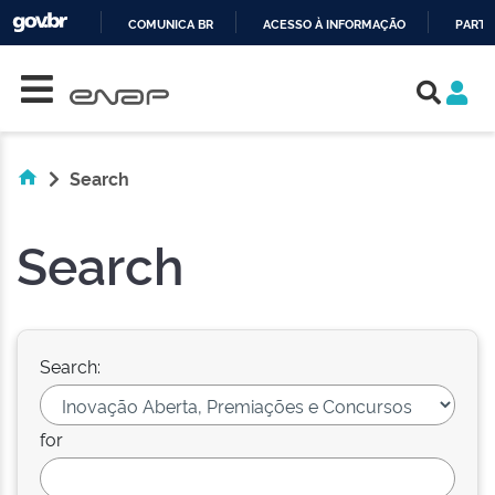
COMUNICA BR
ACESSO À INFORMAÇÃO
PARTI
Skip navigation
IR
PARA
O
CONTEÚDO
Search
Search
Search:
for