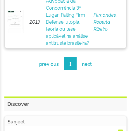
Advocacia da
Concorrência 3º
Lugar: Failing Firm
Fernandes,
2013
Defense: utopia,
Roberta
teoria ou tese
Ribeiro
aplicável na análise
antitruste brasileira?
previous
1
next
Discover
Subject