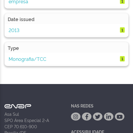
empresa
1
Date issued
2013
1
Type
Monografia/TCC
1
NAS REDES
Asa Sul
SPO Área Especial 2-A
CEP 70.610-900
ACESSIBILIDADE
Brasília/DF