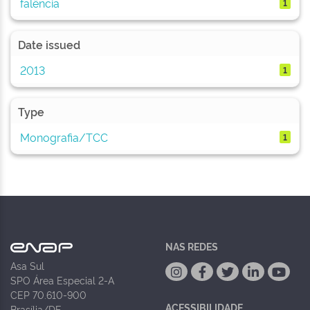
falência
1
Date issued
2013
1
Type
Monografia/TCC
1
NAS REDES
Asa Sul
SPO Área Especial 2-A
CEP 70.610-900
ACESSIBILIDADE
Brasília/DF