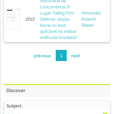
Advocacia da
Concorrência 3º
Lugar: Failing Firm
Fernandes,
2013
Defense: utopia,
Roberta
teoria ou tese
Ribeiro
aplicável na análise
antitruste brasileira?
previous
1
next
Discover
Subject