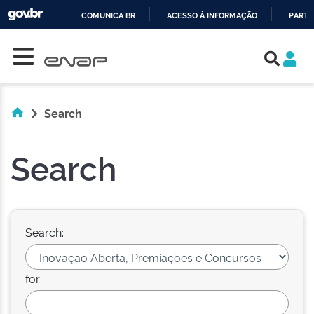
COMUNICA BR
ACESSO À INFORMAÇÃO
PARTI
Skip navigation
IR
PARA
O
CONTEÚDO
Search
Search
Search:
for