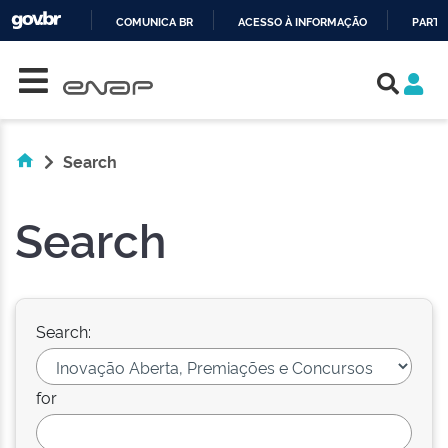
COMUNICA BR
ACESSO À INFORMAÇÃO
PARTI
Skip navigation
IR
PARA
O
CONTEÚDO
Search
Search
Search:
for