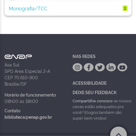
Monografia/TCC
1
NAS REDES
Asa Sul
SPO Área Especial 2-A
CEP 70.610-900
ACESSIBILIDADE
Brasília/DF
DEIXE SEU FEEDBACK
Horário de funcionamento
Compartilhe conosco
se nossos
08h00 às 18h00
canais estão adequados pra
Contato
você? Elogios também são
biblioteca@enap.gov.br
super bem vindos!