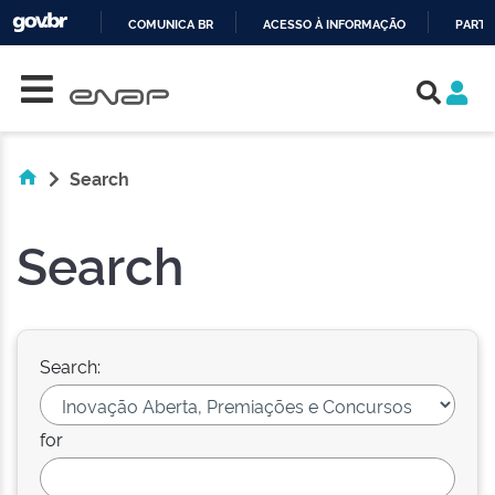
COMUNICA BR
ACESSO À INFORMAÇÃO
PARTI
Skip navigation
IR
PARA
O
CONTEÚDO
Search
Search
Search:
for