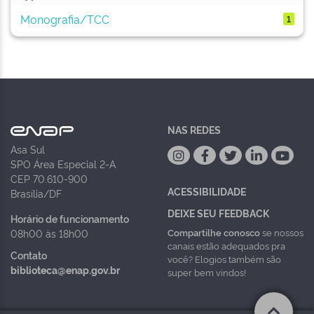
Monografia/TCC
1
NAS REDES
Asa Sul
SPO Área Especial 2-A
CEP 70.610-900
ACESSIBILIDADE
Brasília/DF
DEIXE SEU FEEDBACK
Horário de funcionamento
Compartilhe conosco
se nossos
08h00 às 18h00
canais estão adequados pra
Contato
você? Elogios também são
biblioteca@enap.gov.br
super bem vindos!