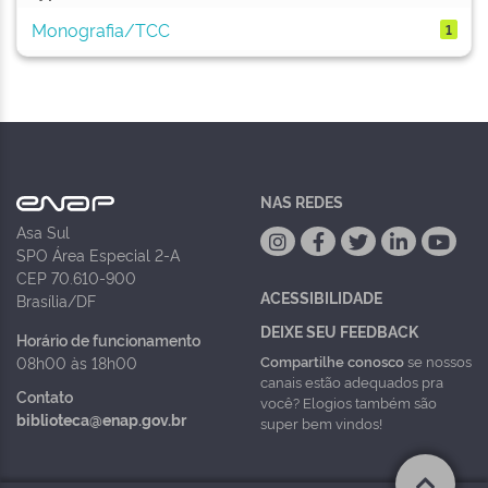
Monografia/TCC
1
NAS REDES
Asa Sul
SPO Área Especial 2-A
CEP 70.610-900
ACESSIBILIDADE
Brasília/DF
DEIXE SEU FEEDBACK
Horário de funcionamento
Compartilhe conosco
se nossos
08h00 às 18h00
canais estão adequados pra
Contato
você? Elogios também são
biblioteca@enap.gov.br
super bem vindos!