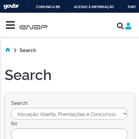
COMUNICA BR
ACESSO À INFORMAÇÃO
PARTI
Skip navigation
IR
PARA
O
CONTEÚDO
Search
Search
Search:
for