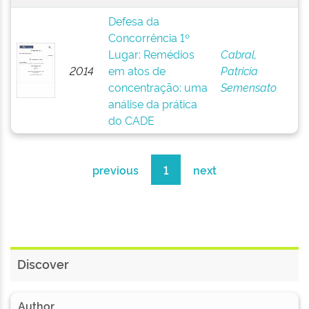
Defesa da
Concorrência 1º
Lugar: Remédios
Cabral,
2014
em atos de
Patricia
concentração: uma
Semensato
análise da prática
do CADE
previous
1
next
Discover
Author