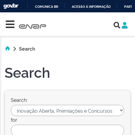
COMUNICA BR
ACESSO À INFORMAÇÃO
PARTI
Skip navigation
IR
PARA
O
CONTEÚDO
Search
Search
Search:
for