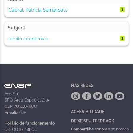
Cabral, Patricia Semensato
1
Subject
direito econômico
1
NAS REDES
Asa Sul
SPO Área Especial 2-A
CEP 70.610-900
ACESSIBILIDADE
Brasília/DF
DEIXE SEU FEEDBACK
Horário de funcionamento
Compartilhe conosco
se nossos
08h00 às 18h00