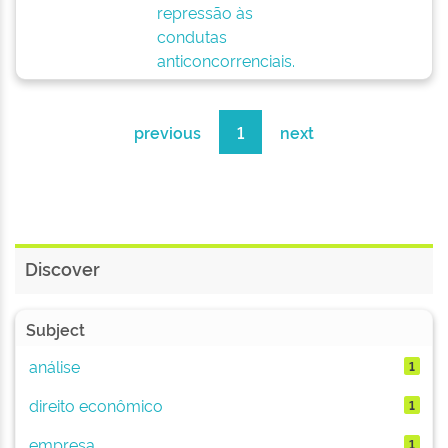
repressão às
condutas
anticoncorrenciais.
previous
1
next
Discover
Subject
análise
1
direito econômico
1
empresa
1