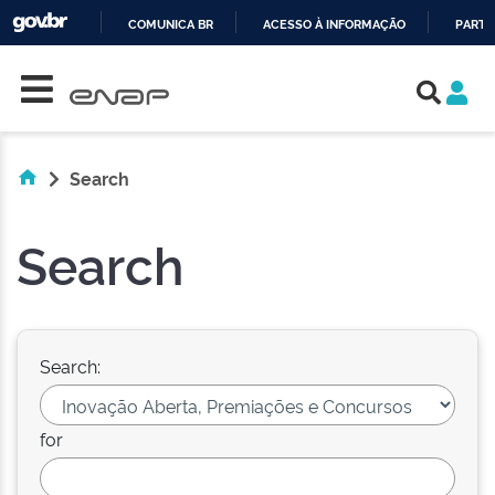
COMUNICA BR
ACESSO À INFORMAÇÃO
PARTI
Skip navigation
IR
PARA
O
CONTEÚDO
Search
Search
Search:
for