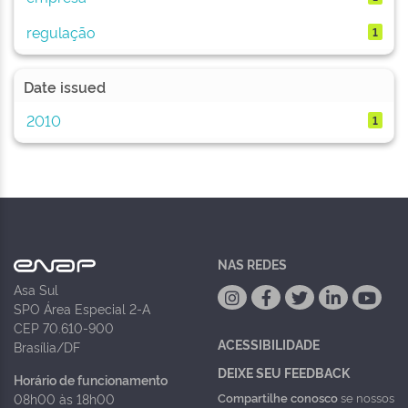
regulação
1
Date issued
2010
1
NAS REDES
Asa Sul
SPO Área Especial 2-A
CEP 70.610-900
ACESSIBILIDADE
Brasília/DF
DEIXE SEU FEEDBACK
Horário de funcionamento
Compartilhe conosco
se nossos
08h00 às 18h00