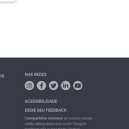
NAS REDES
OS
ACESSIBILIDADE
DEIXE SEU FEEDBACK
Compartilhe conosco
se nossos canais
estão adequados pra você? Elogios
também são super bem vindos!