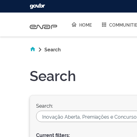
Skip navigation
HOME
COMMUNITI
Search
Search
Search:
Current filters: