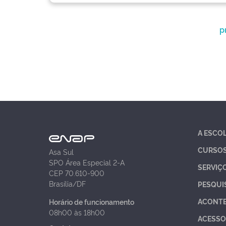
p
A ESCO
CURSO
Asa Sul
SPO Área Especial 2-A
SERVIÇ
CEP 70.610-900
Brasília/DF
PESQUI
ACONT
Horário de funcionamento
08h00 às 18h00
ACESSO