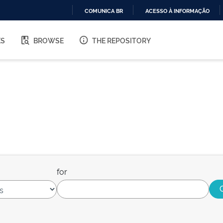
COMUNICA BR
ACESSO À INFORMAÇÃO
IR
PARA
ES
BROWSE
THE REPOSITORY
O
CONTEÚDO
for