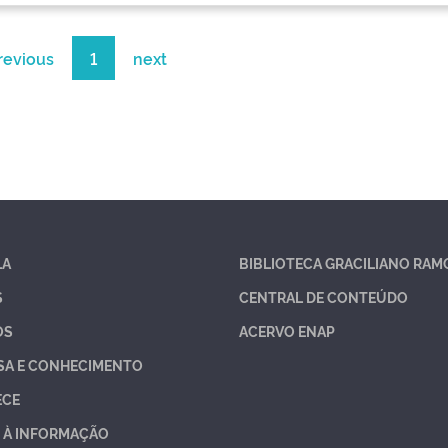
revious
1
next
LA
BIBLIOTECA GRACILIANO RAM
S
CENTRAL DE CONTEÚDO
OS
ACERVO ENAP
SA E CONHECIMENTO
ECE
 À INFORMAÇÃO