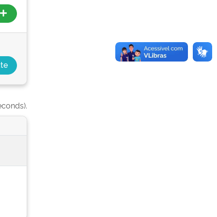
econds).