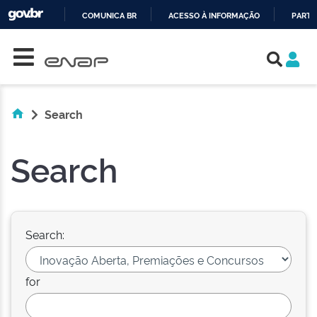
COMUNICA BR
ACESSO À INFORMAÇÃO
PARTI
Skip navigation
IR
PARA
O
CONTEÚDO
Search
Search
Search:
for