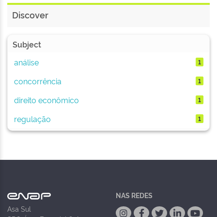
Discover
Subject
análise
1
concorrência
1
direito econômico
1
regulação
1
NAS REDES
Asa Sul