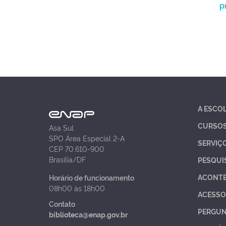
p
A ESCO
CURSO
Asa Sul
SPO Área Especial 2-A
SERVIÇ
CEP 70.610-900
Brasília/DF
PESQUI
ACONT
Horário de funcionamento
08h00 às 18h00
ACESSO
Contato
PERGUN
biblioteca@enap.gov.br