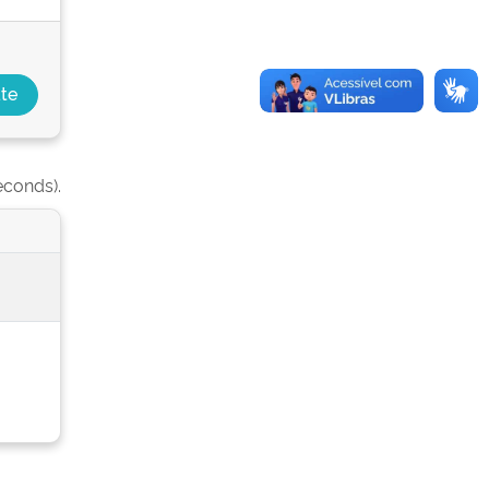
econds).