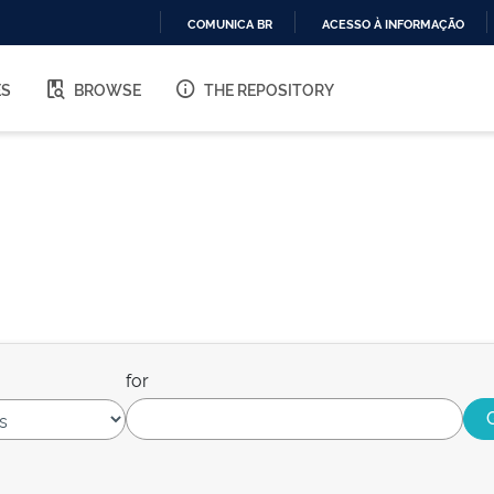
COMUNICA BR
ACESSO À INFORMAÇÃO
IR
PARA
ES
BROWSE
THE REPOSITORY
O
CONTEÚDO
for