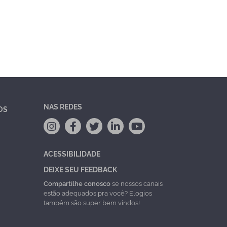
NAS REDES
OS
ACESSIBILIDADE
DEIXE SEU FEEDBACK
Compartilhe conosco
se nossos canais
estão adequados pra você? Elogios
também são super bem vindos!