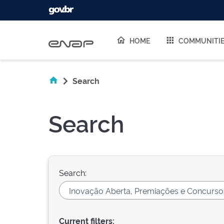
Skip navigation
HOME
COMMUNITI
Search
Search
Search:
Current filters: