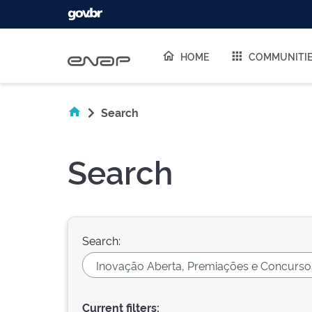
Skip navigation
HOME
COMMUNITI
Search
Search
Search:
Current filters: