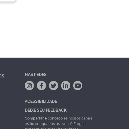
NAS REDES
OS
ACESSIBILIDADE
DEIXE SEU FEEDBACK
Compartilhe conosco
se nossos canais
estão adequados pra você? Elogios
também são super bem vindos!