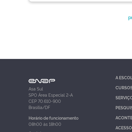
p
A ESCO
CURSO
Asa Sul
SPO Área Especial 2-A
SERVIÇ
CEP 70.610-900
Brasília/DF
PESQUI
ACONT
Horário de funcionamento
08h00 às 18h00
ACESSO