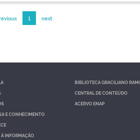
revious
1
next
LA
BIBLIOTECA GRACILIANO RAM
S
CENTRAL DE CONTEÚDO
OS
ACERVO ENAP
SA E CONHECIMENTO
ECE
 À INFORMAÇÃO