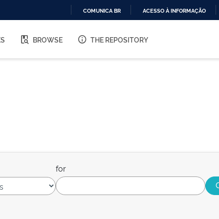
COMUNICA BR
ACESSO À INFORMAÇÃO
IR
PARA
ES
BROWSE
THE REPOSITORY
O
CONTEÚDO
for