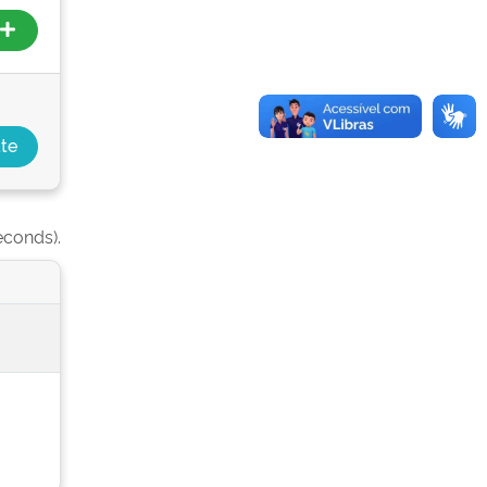
econds).