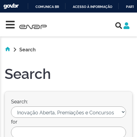
COMUNICA BR
ACESSO À INFORMAÇÃO
PARTI
Skip navigation
IR
PARA
O
CONTEÚDO
Search
Search
Search:
for