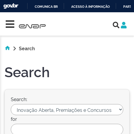
COMUNICA BR
ACESSO À INFORMAÇÃO
PARTI
Skip navigation
IR
PARA
O
CONTEÚDO
Search
Search
Search:
for