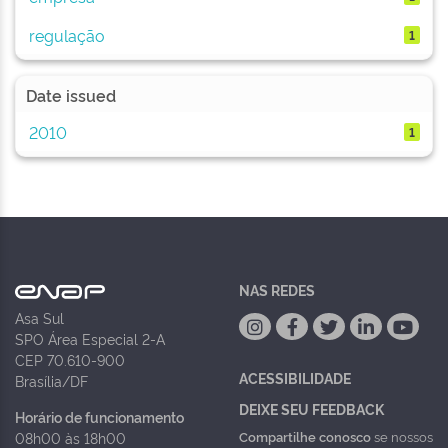
regulação
1
Date issued
2010
1
NAS REDES
Asa Sul
SPO Área Especial 2-A
CEP 70.610-900
ACESSIBILIDADE
Brasília/DF
DEIXE SEU FEEDBACK
Horário de funcionamento
Compartilhe conosco
se nossos
08h00 às 18h00