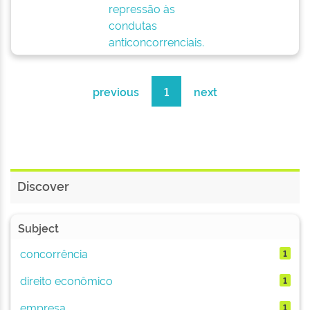
repressão às
condutas
anticoncorrenciais.
previous
1
next
Discover
Subject
concorrência
1
direito econômico
1
empresa
1