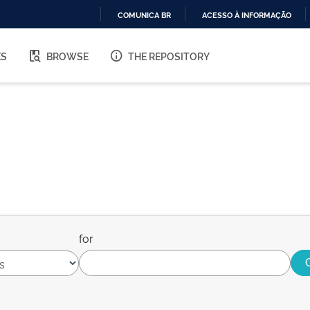
COMUNICA BR
ACESSO À INFORMAÇÃO
IR
PARA
ES
BROWSE
THE REPOSITORY
O
CONTEÚDO
for