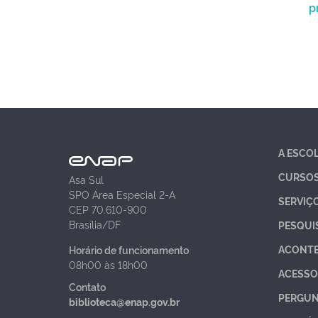
p
A ESCO
CURSO
Asa Sul
SPO Área Especial 2-A
SERVIÇ
CEP 70.610-900
Brasília/DF
PESQUI
ACONT
Horário de funcionamento
08h00 às 18h00
ACESSO
Contato
PERGUN
biblioteca@enap.gov.br