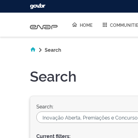
Skip navigation
HOME
COMMUNITI
Search
Search
Search:
Current filters: