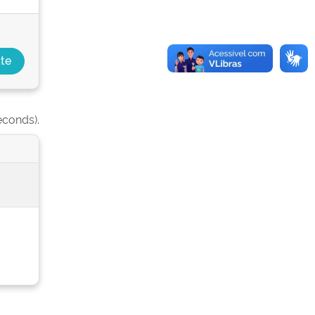
econds).