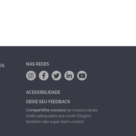
NAS REDES
OS
ACESSIBILIDADE
DEIXE SEU FEEDBACK
Compartilhe conosco
se nossos canais
estão adequados pra você? Elogios
também são super bem vindos!