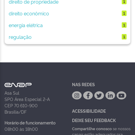
direito de propriedade
1
direito econômico
1
energia elétrica
1
regulação
1
NAS REDES
Asa Sul
SPO Área Especial 2-A
CEP 70.610-900
ACESSIBILIDADE
Brasília/DF
DEIXE SEU FEEDBACK
Horário de funcionamento
Compartilhe conosco
se nossos
08h00 às 18h00
canais estão adequados pra