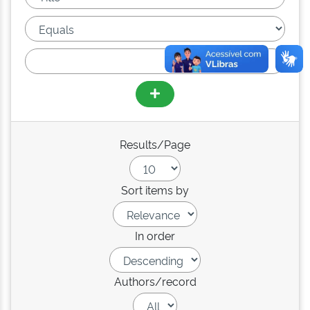
Results/Page
Sort items by
In order
Authors/record