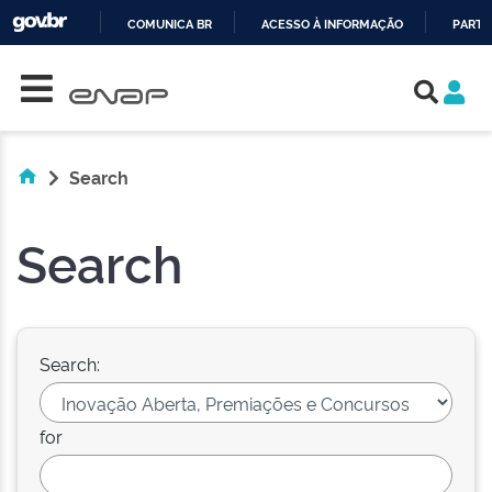
COMUNICA BR
ACESSO À INFORMAÇÃO
PARTI
Skip navigation
IR
PARA
O
CONTEÚDO
Search
Search
Search:
for