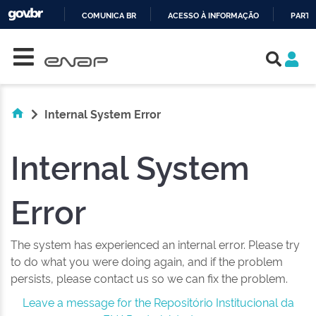
COMUNICA BR
ACESSO À INFORMAÇÃO
PARTI
Skip navigation
IR
PARA
O
CONTEÚDO
Internal System Error
Internal System
Error
The system has experienced an internal error. Please try
to do what you were doing again, and if the problem
persists, please contact us so we can fix the problem.
Leave a message for the Repositório Institucional da