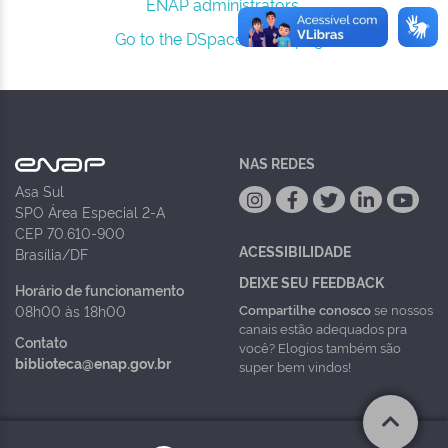
ENAP administrators.
Go to the DSpace home page
NAS REDES
Asa Sul
SPO Área Especial 2-A
CEP 70.610-900
ACESSIBILIDADE
Brasília/DF
DEIXE SEU FEEDBACK
Horário de funcionamento
Compartilhe conosco
se nossos
08h00 às 18h00
canais estão adequados pra
Contato
você? Elogios também são
biblioteca@enap.gov.br
super bem vindos!