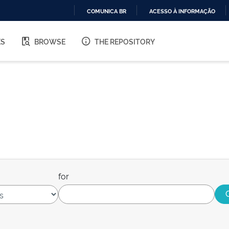
COMUNICA BR
ACESSO À INFORMAÇÃO
IR
PARA
ES
BROWSE
THE REPOSITORY
O
CONTEÚDO
for