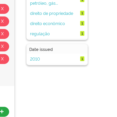
petróleo, gás...
direito de propriedade
1
direito econômico
1
regulação
1
Date issued
2010
1