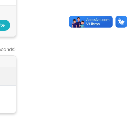
econds).