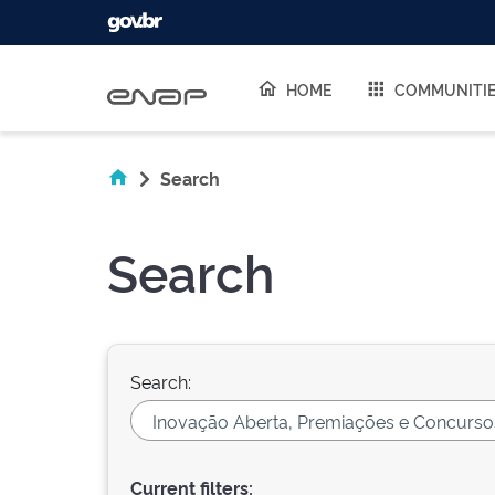
Skip navigation
HOME
COMMUNITI
Search
Search
Search:
Current filters: