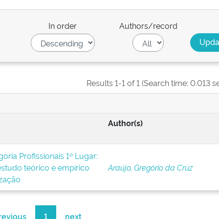
In order
Authors/record
Results 1-1 of 1 (Search time: 0.013 s
Author(s)
ia Profissionais 1º Lugar:
studo teórico e empírico
Araújo, Gregório da Cruz
ização
revious
1
next