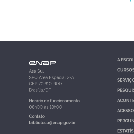
A ESCO
CURSO
Asa Sul
SPO Área Especial 2-A
SERVIÇ
CEP 70.610-900
Brasília/DF
PESQUI
ACONT
Horário de funcionamento
08h00 às 18h00
ACESSO
Contato
PERGUN
biblioteca@enap.gov.br
ESTATÍS