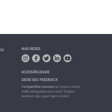
NAS REDES
OS
ACESSIBILIDADE
DEIXE SEU FEEDBACK
Compartilhe conosco
se nossos canais
estão adequados pra você? Elogios
também são super bem vindos!