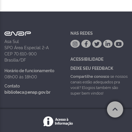
NAS REDES
Asa Sul
SPO Área Especial 2-A
CEP 70.610-900
ACESSIBILIDADE
Brasília/DF
DEIXE SEU FEEDBACK
Horário de funcionamento
Compartilhe conosco
se nossos
08h00 às 18h00
canais estão adequados pra
Contato
você? Elogios também são
biblioteca@enap.gov.br
super bem vindos!