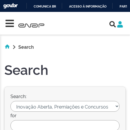
COMUNICA BR
ACESSO À INFORMAÇÃO
PARTI
Skip navigation
IR
PARA
O
CONTEÚDO
Search
Search
Search:
for