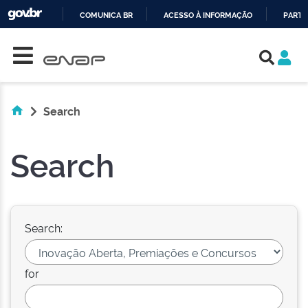
COMUNICA BR
ACESSO À INFORMAÇÃO
PARTI
Skip navigation
IR
PARA
O
CONTEÚDO
Search
Search
Search:
for