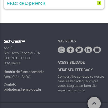
Relato de Experiência
1
NAS REDES
Asa Sul
SPO Área Especial 2-A
CEP 70.610-900
ACESSIBILIDADE
Brasília/DF
DEIXE SEU FEEDBACK
Horário de funcionamento
Compartilhe conosco
se nossos
08h00 às 18h00
canais estão adequados pra
Contato
você? Elogios também são
biblioteca@enap.gov.br
super bem vindos!