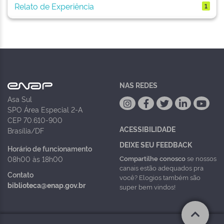
Relato de Experiência
1
NAS REDES
Asa Sul
SPO Área Especial 2-A
CEP 70.610-900
ACESSIBILIDADE
Brasília/DF
DEIXE SEU FEEDBACK
Horário de funcionamento
Compartilhe conosco
se nossos
08h00 às 18h00
canais estão adequados pra
Contato
você? Elogios também são
biblioteca@enap.gov.br
super bem vindos!