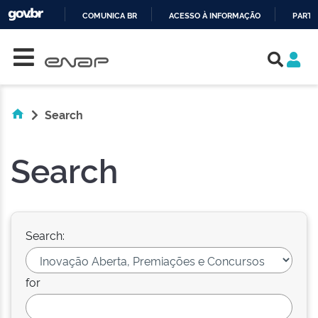
COMUNICA BR
ACESSO À INFORMAÇÃO
PARTI
Skip navigation
IR
PARA
O
CONTEÚDO
Search
Search
Search:
for