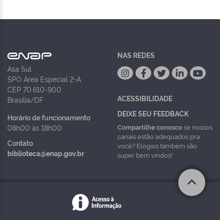
NAS REDES
Asa Sul
SPO Área Especial 2-A
CEP 70.610-900
ACESSIBILIDADE
Brasília/DF
DEIXE SEU FEEDBACK
Horário de funcionamento
Compartilhe conosco
se nossos
08h00 às 18h00
canais estão adequados pra
Contato
você? Elogios também são
biblioteca@enap.gov.br
super bem vindos!