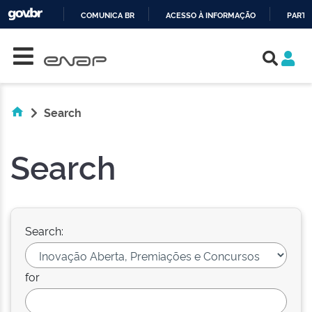
COMUNICA BR
ACESSO À INFORMAÇÃO
PARTI
Skip navigation
IR
PARA
O
CONTEÚDO
Search
Search
Search:
for