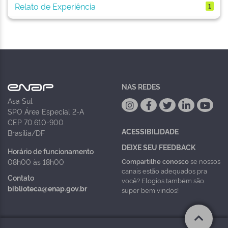
Relato de Experiência
1
NAS REDES
Asa Sul
SPO Área Especial 2-A
CEP 70.610-900
ACESSIBILIDADE
Brasília/DF
DEIXE SEU FEEDBACK
Horário de funcionamento
Compartilhe conosco
se nossos
08h00 às 18h00
canais estão adequados pra
Contato
você? Elogios também são
biblioteca@enap.gov.br
super bem vindos!