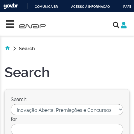
COMUNICA BR
ACESSO À INFORMAÇÃO
PARTI
Skip navigation
IR
PARA
O
CONTEÚDO
Search
Search
Search:
for