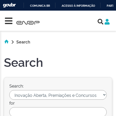
COMUNICA BR
ACESSO À INFORMAÇÃO
PARTI
Skip navigation
IR
PARA
O
CONTEÚDO
Search
Search
Search:
for