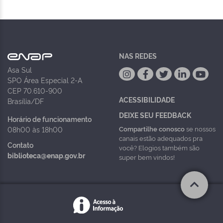
NAS REDES
Asa Sul
SPO Área Especial 2-A
CEP 70.610-900
ACESSIBILIDADE
Brasília/DF
DEIXE SEU FEEDBACK
Horário de funcionamento
Compartilhe conosco
se nossos
08h00 às 18h00
canais estão adequados pra
Contato
você? Elogios também são
biblioteca@enap.gov.br
super bem vindos!