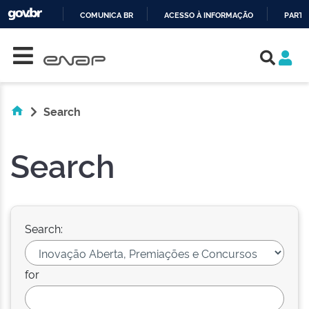
COMUNICA BR
ACESSO À INFORMAÇÃO
PARTI
Skip navigation
IR
PARA
O
CONTEÚDO
Search
Search
Search:
for