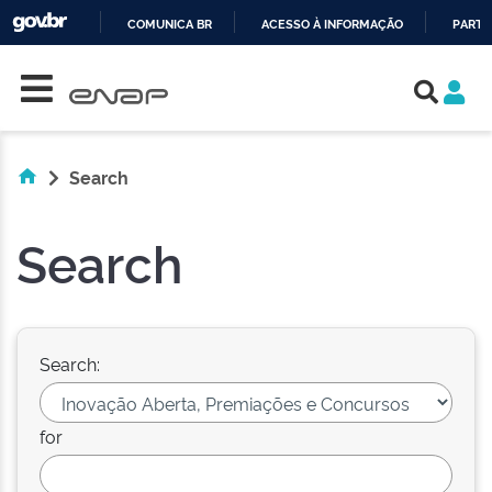
COMUNICA BR
ACESSO À INFORMAÇÃO
PARTI
Skip navigation
IR
PARA
O
CONTEÚDO
Search
Search
Search:
for