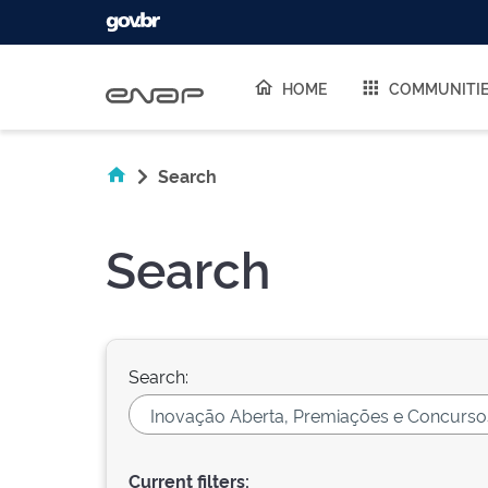
Skip navigation
HOME
COMMUNITI
Search
Search
Search:
Current filters: