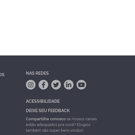
NAS REDES
OS
ACESSIBILIDADE
DEIXE SEU FEEDBACK
Compartilhe conosco
se nossos canais
estão adequados pra você? Elogios
também são super bem vindos!