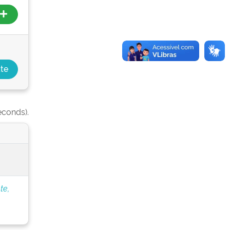
econds).
te,