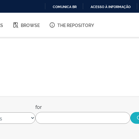
COMUNICA BR
ACESSO À INFORMAÇÃO
IR
PARA
ES
BROWSE
THE REPOSITORY
O
CONTEÚDO
for