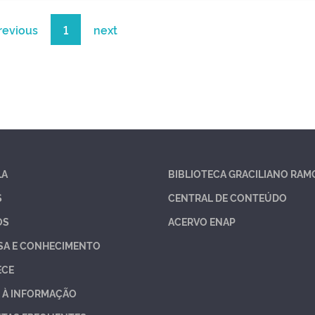
revious
1
next
LA
BIBLIOTECA GRACILIANO RAM
S
CENTRAL DE CONTEÚDO
OS
ACERVO ENAP
SA E CONHECIMENTO
ECE
 À INFORMAÇÃO