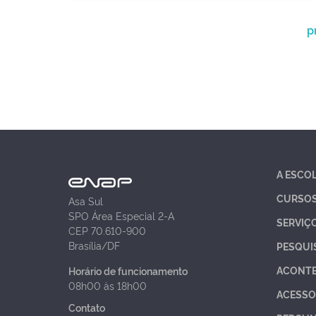
p
A ESCO
CURSO
Asa Sul
SPO Área Especial 2-A
SERVIÇ
CEP 70.610-900
Brasília/DF
PESQUI
ACONT
Horário de funcionamento
08h00 às 18h00
ACESSO
Contato