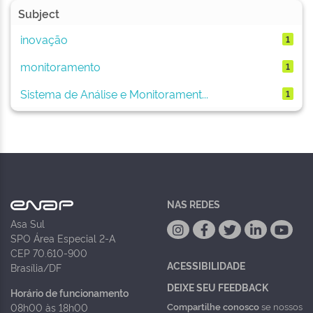
Subject
inovação
1
monitoramento
1
Sistema de Análise e Monitorament...
1
NAS REDES
Asa Sul
SPO Área Especial 2-A
CEP 70.610-900
ACESSIBILIDADE
Brasília/DF
DEIXE SEU FEEDBACK
Horário de funcionamento
Compartilhe conosco
se nossos
08h00 às 18h00