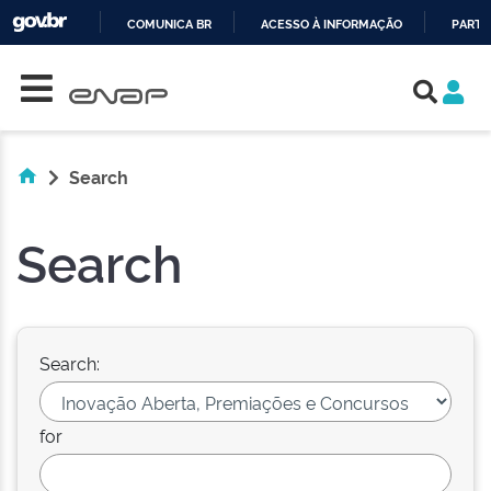
COMUNICA BR
ACESSO À INFORMAÇÃO
PARTI
Skip navigation
IR
PARA
O
CONTEÚDO
Search
Search
Search:
for