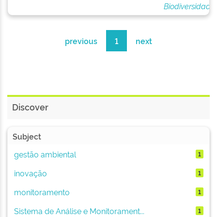
Biodiversidade
previous
1
next
Discover
Subject
gestão ambiental
1
inovação
1
monitoramento
1
Sistema de Análise e Monitorament...
1