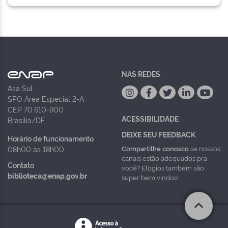
NAS REDES
Asa Sul
SPO Área Especial 2-A
CEP 70.610-900
ACESSIBILIDADE
Brasília/DF
DEIXE SEU FEEDBACK
Horário de funcionamento
Compartilhe conosco
se nossos
08h00 às 18h00
canais estão adequados pra
Contato
você? Elogios também são
biblioteca@enap.gov.br
super bem vindos!