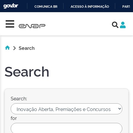
COMUNICA BR
ACESSO À INFORMAÇÃO
PARTI
Skip navigation
IR
PARA
O
CONTEÚDO
Search
Search
Search:
for