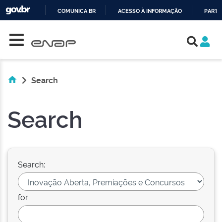
COMUNICA BR
ACESSO À INFORMAÇÃO
PARTI
Skip navigation
IR
PARA
O
CONTEÚDO
Search
Search
Search:
for