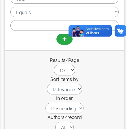
Results/Page
Sort items by
In order
Authors/record