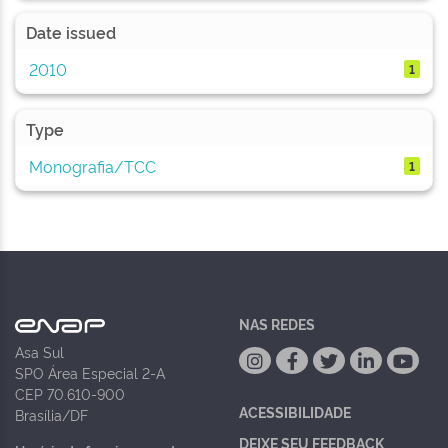
Date issued
2010
1
Type
Monografia/TCC
1
NAS REDES
Asa Sul
SPO Área Especial 2-A
CEP 70.610-900
ACESSIBILIDADE
Brasília/DF
DEIXE SEU FEEDBACK