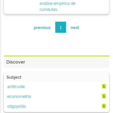
análise empírica de
condutas.
previous
1
next
Discover
Subject
antitruste
1
econometria
1
oligopólio
1