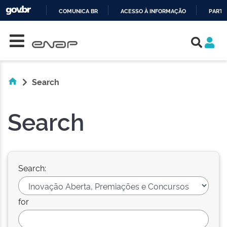
COMUNICA BR
ACESSO À INFORMAÇÃO
PARTI
Skip navigation
IR
PARA
O
CONTEÚDO
Search
Search
Search:
for