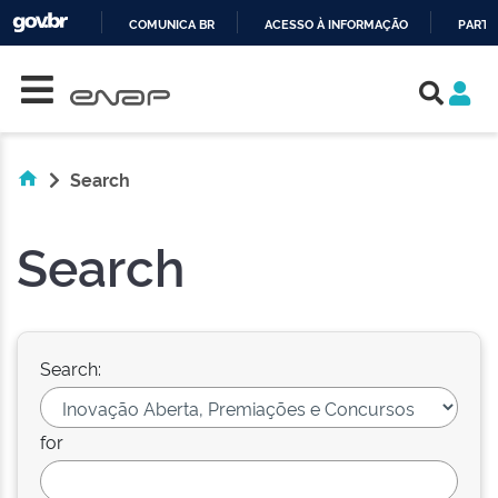
COMUNICA BR
ACESSO À INFORMAÇÃO
PARTI
Skip navigation
IR
PARA
O
CONTEÚDO
Search
Search
Search:
for