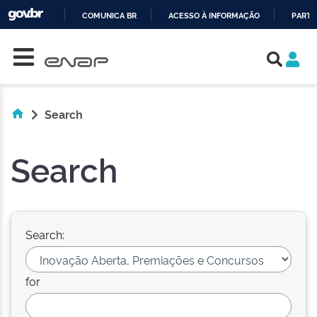
COMUNICA BR
ACESSO À INFORMAÇÃO
PARTI
Skip navigation
IR
PARA
O
CONTEÚDO
Search
Search
Search:
for