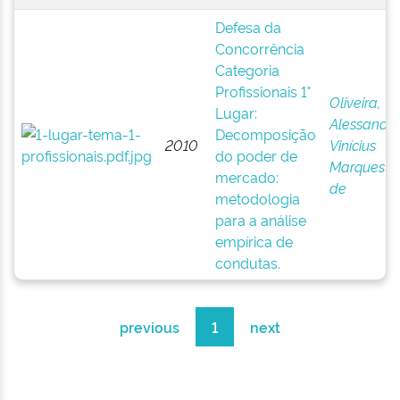
Defesa da
Concorrência
Categoria
Profissionais 1°
Oliveira,
Lugar:
Alessandr
Decomposição
2010
Vinícius
do poder de
Marques
mercado:
de
metodologia
para a análise
empírica de
condutas.
previous
1
next