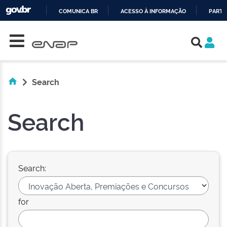
COMUNICA BR
ACESSO À INFORMAÇÃO
PARTI
Skip navigation
IR
PARA
O
CONTEÚDO
Search
Search
Search:
for