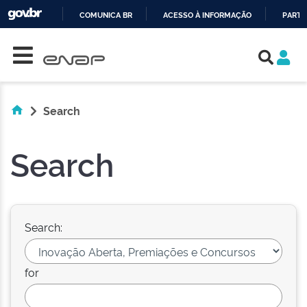
COMUNICA BR
ACESSO À INFORMAÇÃO
PARTI
Skip navigation
IR
PARA
O
CONTEÚDO
Search
Search
Search:
for